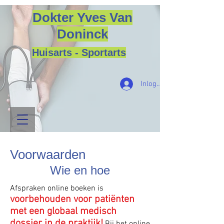
Dokter Yves Van
Doninck
Huisarts - Sportarts
Inloggen
Voorwaarden
Wie en hoe
Afspraken online boeken is
voorbehouden voor patiënten
met een globaal medisch
dossier in de praktijk!