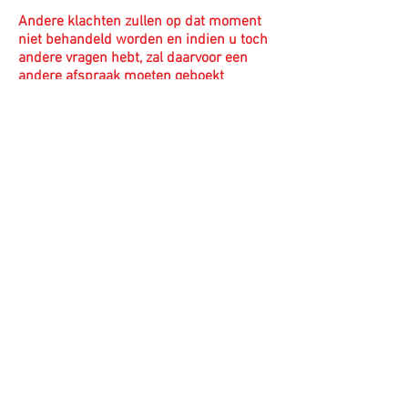
Andere klachten zullen op dat moment
niet behandeld worden en indien u toch
andere vragen hebt, zal daarvoor een
andere afspraak moeten geboekt
worden !
Diensten
afspraak maken
© 2023 by Name of Site.
Proudly created with
Wix.com