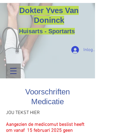
Dokter Yves Van
Doninck
Huisarts - Sportarts
Inloggen
Voorschriften
Medicatie
JOU TEKST HIER
​Aangezien de medicomut beslist heeft
om vanaf 15 februari 2025 geen